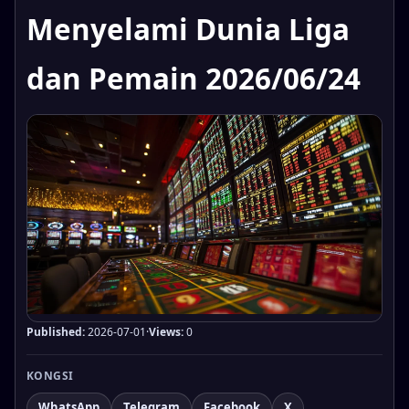
Menyelami Dunia Liga
dan Pemain 2026/06/24
Published:
2026-07-01
·
Views:
0
KONGSI
WhatsApp
Telegram
Facebook
X