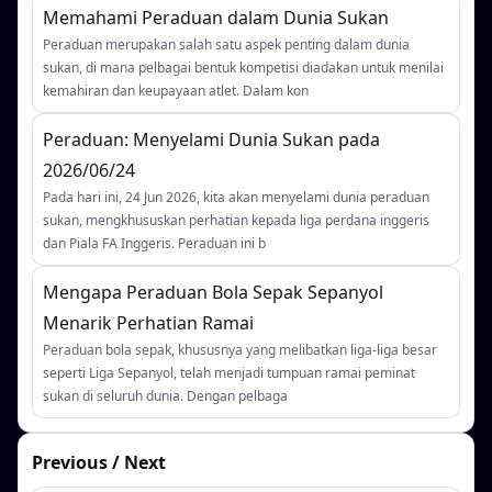
Memahami Peraduan dalam Dunia Sukan
Peraduan merupakan salah satu aspek penting dalam dunia
sukan, di mana pelbagai bentuk kompetisi diadakan untuk menilai
kemahiran dan keupayaan atlet. Dalam kon
Peraduan: Menyelami Dunia Sukan pada
2026/06/24
Pada hari ini, 24 Jun 2026, kita akan menyelami dunia peraduan
sukan, mengkhususkan perhatian kepada liga perdana inggeris
dan Piala FA Inggeris. Peraduan ini b
Mengapa Peraduan Bola Sepak Sepanyol
Menarik Perhatian Ramai
Peraduan bola sepak, khususnya yang melibatkan liga-liga besar
seperti Liga Sepanyol, telah menjadi tumpuan ramai peminat
sukan di seluruh dunia. Dengan pelbaga
Previous / Next