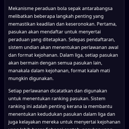
Mekanisme peraduan bola sepak antarabangsa
melibatkan beberapa langkah penting yang
memastikan keadilan dan keseronokan. Pertama,
pasukan akan mendaftar untuk menyertai
peraduan yang ditetapkan. Selepas pendaftaran,
sistem undian akan menentukan perlawanan awal
dan format kejohanan. Dalam liga, setiap pasukan
akan bermain dengan semua pasukan lain,
manakala dalam kejohanan, format kalah mati
mungkin digunakan.
Setiap perlawanan dicatatkan dan digunakan
untuk menentukan ranking pasukan. Sistem
ranking ini adalah penting kerana ia membantu
menentukan kedudukan pasukan dalam liga dan
juga kelayakan mereka untuk menyertai kejohanan