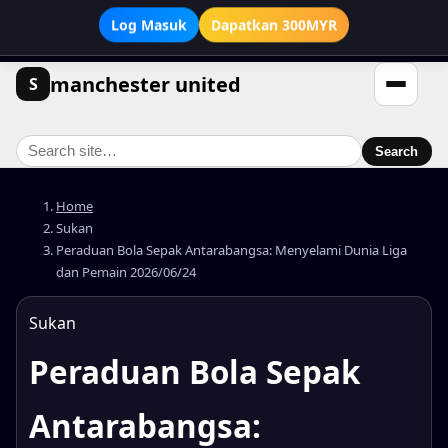
Log Masuk
Dapatkan 300MYR
manchester united
S
Search
Search
Home
Sukan
Peraduan Bola Sepak Antarabangsa: Menyelami Dunia Liga
dan Pemain 2026/06/24
Sukan
Peraduan Bola Sepak
Antarabangsa: