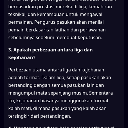
berdasarkan prestasi mereka di liga, kemahiran
teknikal, dan kemampuan untuk mengawal
permainan. Pengurus pasukan akan menilai
pemain berdasarkan latihan dan perlawanan
sebelumnya sebelum membuat keputusan.
3. Apakah perbezaan antara liga dan
kejohanan?
Perbezaan utama antara liga dan kejohanan
adalah format. Dalam liga, setiap pasukan akan
bertanding dengan semua pasukan lain dan
mengumpul mata sepanjang musim. Sementara
itu, kejohanan biasanya menggunakan format
kalah mati, di mana pasukan yang kalah akan
tersingkir dari pertandingan.