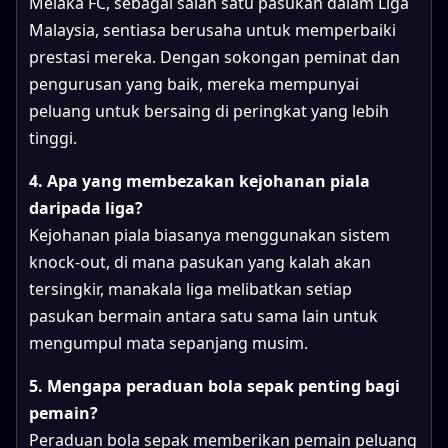
Melaka FC, sebagai salah satu pasukan dalam Liga
Malaysia, sentiasa berusaha untuk memperbaiki
prestasi mereka. Dengan sokongan peminat dan
pengurusan yang baik, mereka mempunyai
peluang untuk bersaing di peringkat yang lebih
tinggi.
4. Apa yang membezakan kejohanan piala
daripada liga?
Kejohanan piala biasanya menggunakan sistem
knock-out, di mana pasukan yang kalah akan
tersingkir, manakala liga melibatkan setiap
pasukan bermain antara satu sama lain untuk
mengumpul mata sepanjang musim.
5. Mengapa peraduan bola sepak penting bagi
pemain?
Peraduan bola sepak memberikan pemain peluang