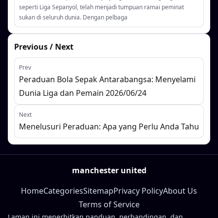
seperti Liga Sepanyol, telah menjadi tumpuan ramai peminat
sukan di seluruh dunia. Dengan pelbaga
Previous / Next
Prev
Peraduan Bola Sepak Antarabangsa: Menyelami
Dunia Liga dan Pemain 2026/06/24
Next
Menelusuri Peraduan: Apa yang Perlu Anda Tahu
manchester united
Home
Categories
Sitemap
Privacy Policy
About Us
Terms of Service
Laman ini menerbitkan panduan, perbandingan, dan