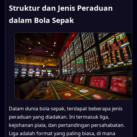
Struktur dan Jenis Peraduan
dalam Bola Sepak
Dalam dunia bola sepak, terdapat beberapa jenis
peraduan yang diadakan. Ini termasuk liga,
kejohanan piala, dan pertandingan persahabatan.
Liga adalah format yang paling biasa, di mana