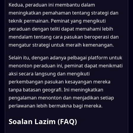
Kedua, peraduan ini membantu dalam
meningkatkan pemahaman tentang strategi dan
teknik permainan. Peminat yang mengikuti
peraduan dengan teliti dapat memahami lebih
mendalam tentang cara pasukan beroperasi dan
mengatur strategi untuk meraih kemenangan.
Selain itu, dengan adanya pelbagai platform untuk
menonton peraduan ini, peminat dapat menikmati
aksi secara langsung dan mengikuti
perkembangan pasukan kesayangan mereka
tanpa batasan geografi. Ini meningkatkan
pengalaman menonton dan menjadikan setiap
perlawanan lebih bermakna bagi mereka.
Soalan Lazim (FAQ)