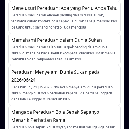
Menelusuri Peraduan: Apa yang Perlu Anda Tahu
Peraduan merupakan elemen penting dalam dunia sukan,
terutama dalam konteks bola sepak. Ia bukan sahaja memberikan
peluang untuk bertanding tetapi juga mencipta
Memahami Peraduan dalam Dunia Sukan
Peraduan merupakan salah satu aspek penting dalam dunia
sukan, di mana pelbagai bentuk kompetisi diadakan untuk menilai
kemahiran dan keupayaan atlet. Dalam kon
Peraduan: Menyelami Dunia Sukan pada
2026/06/24
Pada hari ini, 24 Jun 2026, kita akan menyelami dunia peraduan
sukan, mengkhususkan perhatian kepada liga perdana inggeris
dan Piala FA Inggeris. Peraduan ini b
Mengapa Peraduan Bola Sepak Sepanyol
Menarik Perhatian Ramai
Peraduan bola sepak, khususnya yang melibatkan liga-liga besar