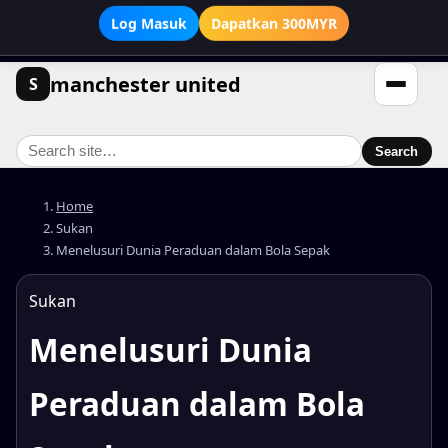
Log Masuk
Dapatkan 300MYR
manchester united
S
Search
Search
Home
Sukan
Menelusuri Dunia Peraduan dalam Bola Sepak
Sukan
Menelusuri Dunia
Peraduan dalam Bola