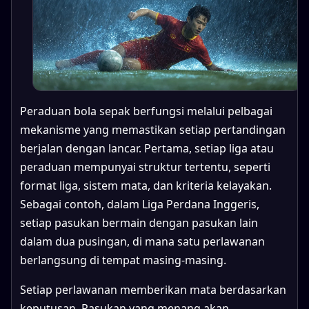
Peraduan bola sepak berfungsi melalui pelbagai
mekanisme yang memastikan setiap pertandingan
berjalan dengan lancar. Pertama, setiap liga atau
peraduan mempunyai struktur tertentu, seperti
format liga, sistem mata, dan kriteria kelayakan.
Sebagai contoh, dalam Liga Perdana Inggeris,
setiap pasukan bermain dengan pasukan lain
dalam dua pusingan, di mana satu perlawanan
berlangsung di tempat masing-masing.
Setiap perlawanan memberikan mata berdasarkan
keputusan. Pasukan yang menang akan