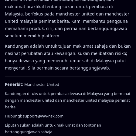
maklumat praktikal tentang sukan untuk pembaca di
Malaysia, berfokus pada manchester united dan manchester
united malaysia peminat berita. Kami membantu pengguna
memahami produk, ciri, dan permainan bertanggungjawab
sebelum memilih platform.
Kandungan adalah untuk tujuan maklumat sahaja dan bukan
nasihat perubatan atau kewangan. sukan melibatkan risiko;
hanya dewasa yang memenuhi umur sah di Malaysia patut
menyertai. Sila bermain secara bertanggungjawab.
Penerbit:
Manchester United
Kandungan ditulis untuk pembaca dewasa di Malaysia yang berminat
dengan manchester united dan manchester united malaysia peminat
berita.
Hubungi:
support@ww-nsk.com
Liputan sukan adalah untuk maklumat dan tontonan
bertanggungjawab sahaja.