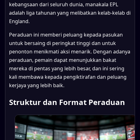
kebangsaan dari seluruh dunia, manakala EPL
adalah liga tahunan yang melibatkan kelab-kelab di
England.
Peraduan ini memberi peluang kepada pasukan
untuk bersaing di peringkat tinggi dan untuk
penonton menikmati aksi menarik. Dengan adanya
peraduan, pemain dapat menunjukkan bakat
mereka di pentas yang lebih besar, dan ini sering
kali membawa kepada pengiktirafan dan peluang
kerjaya yang lebih baik.
Struktur dan Format Peraduan