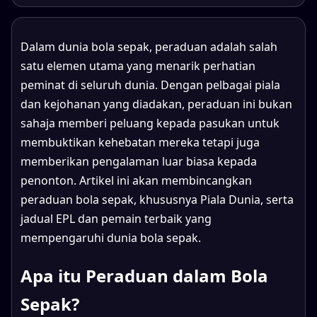
Dalam dunia bola sepak, peraduan adalah salah
satu elemen utama yang menarik perhatian
peminat di seluruh dunia. Dengan pelbagai piala
dan kejohanan yang diadakan, peraduan ini bukan
sahaja memberi peluang kepada pasukan untuk
membuktikan kehebatan mereka tetapi juga
memberikan pengalaman luar biasa kepada
penonton. Artikel ini akan membincangkan
peraduan bola sepak, khususnya Piala Dunia, serta
jadual EPL dan pemain terbaik yang
mempengaruhi dunia bola sepak.
Apa itu Peraduan dalam Bola
Sepak?