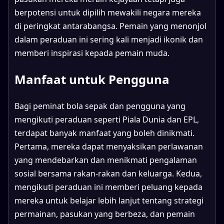
berpotensi untuk dipilih mewakili negara mereka
di peringkat antarabangsa. Pemain yang menonjol
dalam peraduan ini sering kali menjadi ikonik dan
memberi inspirasi kepada pemain muda.
Manfaat untuk Pengguna
Bagi peminat bola sepak dan pengguna yang
mengikuti peraduan seperti Piala Dunia dan EPL,
terdapat banyak manfaat yang boleh dinikmati.
Pertama, mereka dapat menyaksikan perlawanan
yang mendebarkan dan menikmati pengalaman
sosial bersama rakan-rakan dan keluarga. Kedua,
mengikuti peraduan ini memberi peluang kepada
mereka untuk belajar lebih lanjut tentang strategi
permainan, pasukan yang berbeza, dan pemain