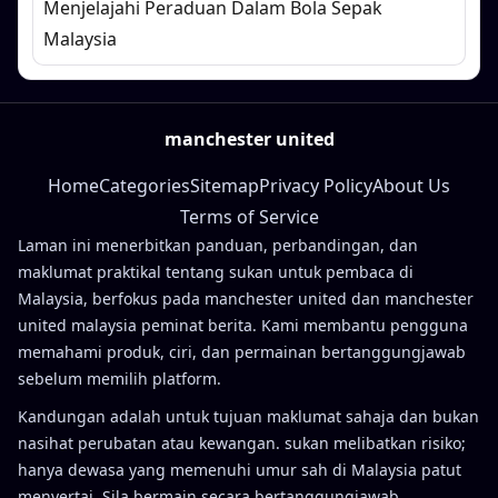
Menjelajahi Peraduan Dalam Bola Sepak
Malaysia
manchester united
Home
Categories
Sitemap
Privacy Policy
About Us
Terms of Service
Laman ini menerbitkan panduan, perbandingan, dan
maklumat praktikal tentang sukan untuk pembaca di
Malaysia, berfokus pada manchester united dan manchester
united malaysia peminat berita. Kami membantu pengguna
memahami produk, ciri, dan permainan bertanggungjawab
sebelum memilih platform.
Kandungan adalah untuk tujuan maklumat sahaja dan bukan
nasihat perubatan atau kewangan. sukan melibatkan risiko;
hanya dewasa yang memenuhi umur sah di Malaysia patut
menyertai. Sila bermain secara bertanggungjawab.