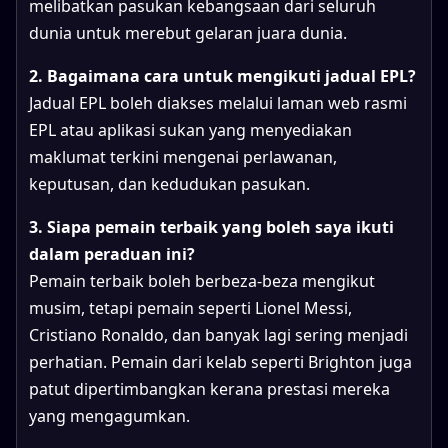
melibatkan pasukan kebangsaan dari seluruh
dunia untuk merebut gelaran juara dunia.
2. Bagaimana cara untuk mengikuti jadual EPL?
Jadual EPL boleh diakses melalui laman web rasmi
EPL atau aplikasi sukan yang menyediakan
maklumat terkini mengenai perlawanan,
keputusan, dan kedudukan pasukan.
3. Siapa pemain terbaik yang boleh saya ikuti
dalam peraduan ini?
Pemain terbaik boleh berbeza-beza mengikut
musim, tetapi pemain seperti Lionel Messi,
Cristiano Ronaldo, dan banyak lagi sering menjadi
perhatian. Pemain dari kelab seperti Brighton juga
patut dipertimbangkan kerana prestasi mereka
yang mengagumkan.