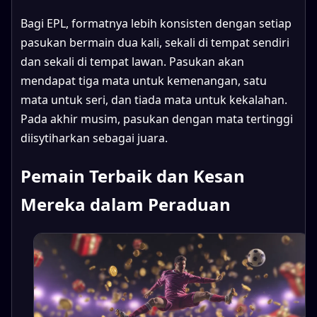
Bagi EPL, formatnya lebih konsisten dengan setiap
pasukan bermain dua kali, sekali di tempat sendiri
dan sekali di tempat lawan. Pasukan akan
mendapat tiga mata untuk kemenangan, satu
mata untuk seri, dan tiada mata untuk kekalahan.
Pada akhir musim, pasukan dengan mata tertinggi
diisytiharkan sebagai juara.
Pemain Terbaik dan Kesan
Mereka dalam Peraduan