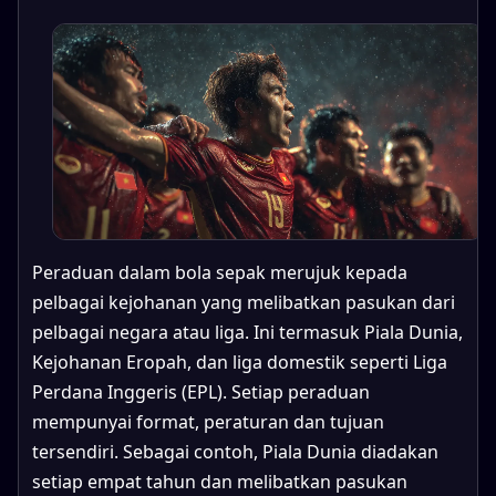
Peraduan dalam bola sepak merujuk kepada
pelbagai kejohanan yang melibatkan pasukan dari
pelbagai negara atau liga. Ini termasuk Piala Dunia,
Kejohanan Eropah, dan liga domestik seperti Liga
Perdana Inggeris (EPL). Setiap peraduan
mempunyai format, peraturan dan tujuan
tersendiri. Sebagai contoh, Piala Dunia diadakan
setiap empat tahun dan melibatkan pasukan