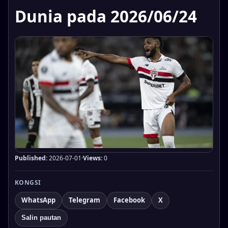
Dunia pada 2026/06/24
Published:
2026-07-01
·
Views:
0
KONGSI
WhatsApp
Telegram
Facebook
X
Salin pautan