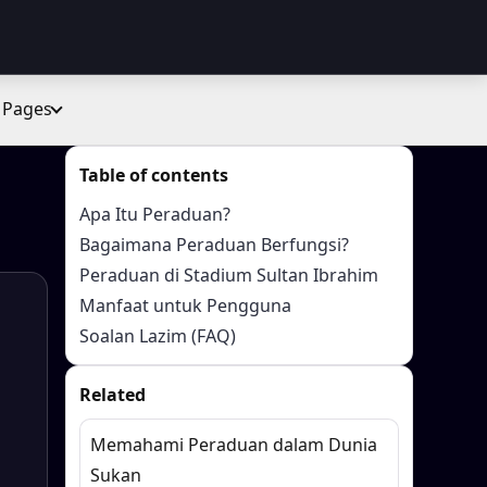
 Pages
Table of contents
Apa Itu Peraduan?
Bagaimana Peraduan Berfungsi?
Peraduan di Stadium Sultan Ibrahim
Manfaat untuk Pengguna
Soalan Lazim (FAQ)
Related
Memahami Peraduan dalam Dunia
Sukan