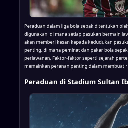
Peraduan dalam liga bola sepak ditentukan oleh
digunakan, di mana setiap pasukan bermain l
akan memberi kesan kepada kedudukan pasukan 
penting, di mana peminat dan pakar bola sep
perlawanan. Faktor-faktor seperti sejarah per
memainkan peranan penting dalam membuat r
Peraduan di Stadium Sultan I