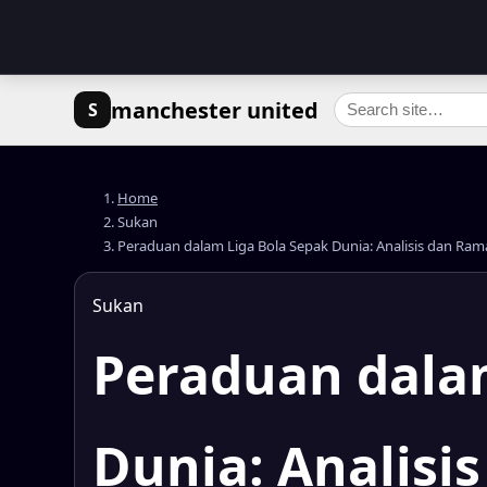
manchester united
S
Search
Home
Sukan
Peraduan dalam Liga Bola Sepak Dunia: Analisis dan Rama
Sukan
Peraduan dala
Dunia: Analisi