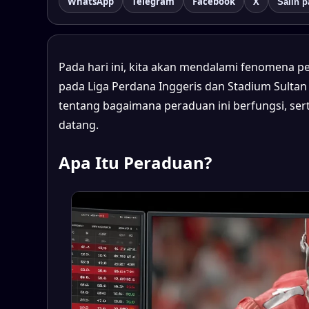
WhatsApp
Telegram
Facebook
X
Salin p
Pada hari ini, kita akan mendalami fenomena p
pada Liga Perdana Inggeris dan Stadium Sultan
tentang bagaimana peraduan ini berfungsi, ser
datang.
Apa Itu Peraduan?