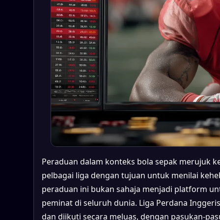
Peraduan dalam konteks bola sepak merujuk ke
pelbagai liga dengan tujuan untuk menilai keh
peraduan ini bukan sahaja menjadi platform u
peminat di seluruh dunia. Liga Perdana Inggeris
dan diikuti secara meluas, dengan pasukan-pas