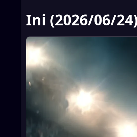
Ini (2026/06/24