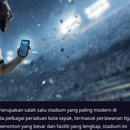
, merupakan salah satu stadium yang paling modern di
da pelbagai peraduan bola sepak, termasuk perlawanan lig
nonton yang besar dan fasiliti yang lengkap, stadium ini