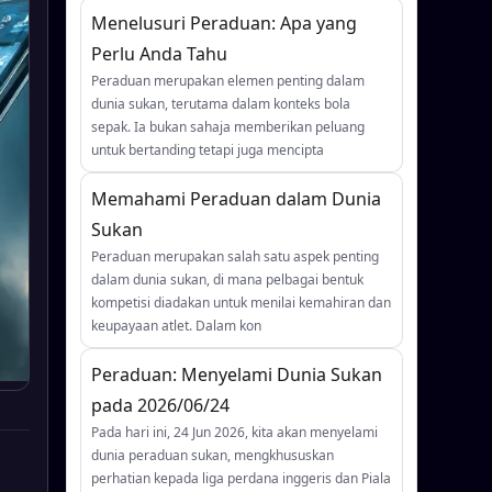
Menelusuri Peraduan: Apa yang
Perlu Anda Tahu
Peraduan merupakan elemen penting dalam
dunia sukan, terutama dalam konteks bola
sepak. Ia bukan sahaja memberikan peluang
untuk bertanding tetapi juga mencipta
Memahami Peraduan dalam Dunia
Sukan
Peraduan merupakan salah satu aspek penting
dalam dunia sukan, di mana pelbagai bentuk
kompetisi diadakan untuk menilai kemahiran dan
keupayaan atlet. Dalam kon
Peraduan: Menyelami Dunia Sukan
pada 2026/06/24
Pada hari ini, 24 Jun 2026, kita akan menyelami
dunia peraduan sukan, mengkhususkan
perhatian kepada liga perdana inggeris dan Piala