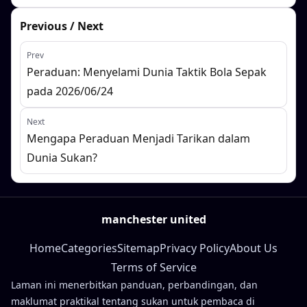
Previous / Next
Prev
Peraduan: Menyelami Dunia Taktik Bola Sepak
pada 2026/06/24
Next
Mengapa Peraduan Menjadi Tarikan dalam
Dunia Sukan?
manchester united
Home
Categories
Sitemap
Privacy Policy
About Us
Terms of Service
Laman ini menerbitkan panduan, perbandingan, dan
maklumat praktikal tentang sukan untuk pembaca di