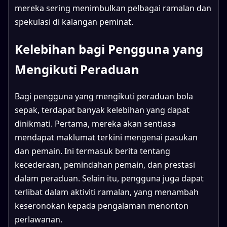
mereka sering menimbulkan pelbagai ramalan dan
spekulasi di kalangan peminat.
Kelebihan bagi Pengguna yang
Mengikuti Peraduan
Bagi pengguna yang mengikuti peraduan bola
sepak, terdapat banyak kelebihan yang dapat
dinikmati. Pertama, mereka akan sentiasa
mendapat maklumat terkini mengenai pasukan
dan pemain. Ini termasuk berita tentang
kecederaan, pemindahan pemain, dan prestasi
dalam peraduan. Selain itu, pengguna juga dapat
terlibat dalam aktiviti ramalan, yang menambah
keseronokan kepada pengalaman menonton
perlawanan.