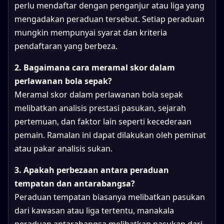
perlu mendaftar dengan penganjur atau liga yang
mengadakan peraduan tersebut. Setiap peraduan
mungkin mempunyai syarat dan kriteria
pendaftaran yang berbeza.
2. Bagaimana cara meramal skor dalam
perlawanan bola sepak?
Meramal skor dalam perlawanan bola sepak
melibatkan analisis prestasi pasukan, sejarah
pertemuan, dan faktor lain seperti kecederaan
pemain. Ramalan ini dapat dilakukan oleh peminat
atau pakar analisis sukan.
3. Apakah perbezaan antara peraduan
tempatan dan antarabangsa?
Peraduan tempatan biasanya melibatkan pasukan
dari kawasan atau liga tertentu, manakala
peraduan antarabangsa melibatkan pasukan dari