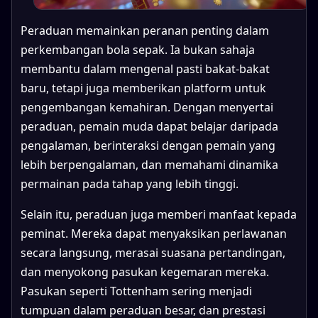
Peraduan memainkan peranan penting dalam
perkembangan bola sepak. Ia bukan sahaja
membantu dalam mengenal pasti bakat-bakat
baru, tetapi juga memberikan platform untuk
pengembangan kemahiran. Dengan menyertai
peraduan, pemain muda dapat belajar daripada
pengalaman, berinteraksi dengan pemain yang
lebih berpengalaman, dan memahami dinamika
permainan pada tahap yang lebih tinggi.
Selain itu, peraduan juga memberi manfaat kepada
peminat. Mereka dapat menyaksikan perlawanan
secara langsung, merasai suasana pertandingan,
dan menyokong pasukan kegemaran mereka.
Pasukan seperti Tottenham sering menjadi
tumpuan dalam peraduan besar, dan prestasi