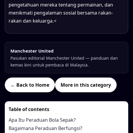
pengetahuan mereka tentang permainan, dan
menikmati pengalaman sosial bersama rakan-
rakan dan keluarga.<
Manchester United
Pasukan editorial Manchester United — panduan dan
kemas kini untuk pembaca di Malaysia.
← Back to Home
More in this category
Table of contents
Apa Itu Peraduan Bola Sepak?
Bagaimana Peraduan Berfungsi?