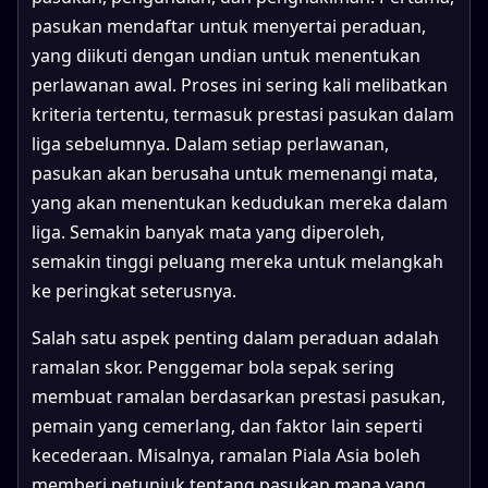
pasukan mendaftar untuk menyertai peraduan,
yang diikuti dengan undian untuk menentukan
perlawanan awal. Proses ini sering kali melibatkan
kriteria tertentu, termasuk prestasi pasukan dalam
liga sebelumnya. Dalam setiap perlawanan,
pasukan akan berusaha untuk memenangi mata,
yang akan menentukan kedudukan mereka dalam
liga. Semakin banyak mata yang diperoleh,
semakin tinggi peluang mereka untuk melangkah
ke peringkat seterusnya.
Salah satu aspek penting dalam peraduan adalah
ramalan skor. Penggemar bola sepak sering
membuat ramalan berdasarkan prestasi pasukan,
pemain yang cemerlang, dan faktor lain seperti
kecederaan. Misalnya, ramalan Piala Asia boleh
memberi petunjuk tentang pasukan mana yang