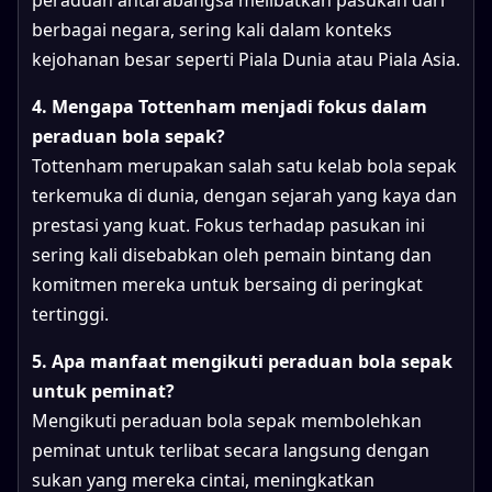
berbagai negara, sering kali dalam konteks
kejohanan besar seperti Piala Dunia atau Piala Asia.
4. Mengapa Tottenham menjadi fokus dalam
peraduan bola sepak?
Tottenham merupakan salah satu kelab bola sepak
terkemuka di dunia, dengan sejarah yang kaya dan
prestasi yang kuat. Fokus terhadap pasukan ini
sering kali disebabkan oleh pemain bintang dan
komitmen mereka untuk bersaing di peringkat
tertinggi.
5. Apa manfaat mengikuti peraduan bola sepak
untuk peminat?
Mengikuti peraduan bola sepak membolehkan
peminat untuk terlibat secara langsung dengan
sukan yang mereka cintai, meningkatkan