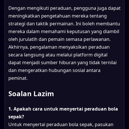
Dengan mengikuti peraduan, pengguna juga dapat
meningkatkan pengetahuan mereka tentang
strategi dan taktik permainan. Ini boleh membantu
mereka dalam memahami keputusan yang diambil
oleh jurulatih dan pemain semasa perlawanan.
Akhirnya, pengalaman menyaksikan peraduan
secara langsung atau melalui platform digital
dapat menjadi sumber hiburan yang tidak ternilai
dan mengeratkan hubungan sosial antara
peminat.
Soalan Lazim
1. Apakah cara untuk menyertai peraduan bola
sepak?
Untuk menyertai peraduan bola sepak, pasukan