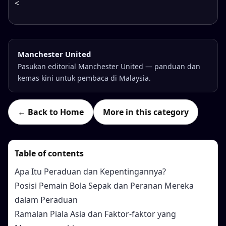
<
Manchester United
Pasukan editorial Manchester United — panduan dan
kemas kini untuk pembaca di Malaysia.
← Back to Home
More in this category
Table of contents
Apa Itu Peraduan dan Kepentingannya?
Posisi Pemain Bola Sepak dan Peranan Mereka
dalam Peraduan
Ramalan Piala Asia dan Faktor-faktor yang