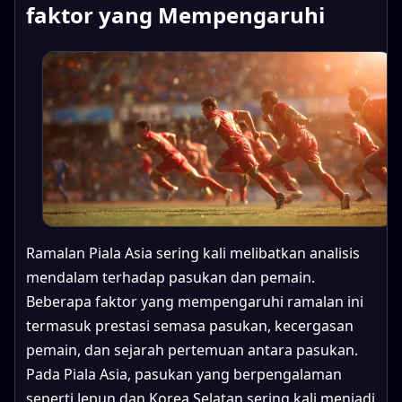
faktor yang Mempengaruhi
Ramalan Piala Asia sering kali melibatkan analisis
mendalam terhadap pasukan dan pemain.
Beberapa faktor yang mempengaruhi ramalan ini
termasuk prestasi semasa pasukan, kecergasan
pemain, dan sejarah pertemuan antara pasukan.
Pada Piala Asia, pasukan yang berpengalaman
seperti Jepun dan Korea Selatan sering kali menjadi