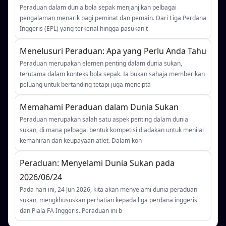
Peraduan dalam dunia bola sepak menjanjikan pelbagai
pengalaman menarik bagi peminat dan pemain. Dari Liga Perdana
Inggeris (EPL) yang terkenal hingga pasukan t
Menelusuri Peraduan: Apa yang Perlu Anda Tahu
Peraduan merupakan elemen penting dalam dunia sukan,
terutama dalam konteks bola sepak. Ia bukan sahaja memberikan
peluang untuk bertanding tetapi juga mencipta
Memahami Peraduan dalam Dunia Sukan
Peraduan merupakan salah satu aspek penting dalam dunia
sukan, di mana pelbagai bentuk kompetisi diadakan untuk menilai
kemahiran dan keupayaan atlet. Dalam kon
Peraduan: Menyelami Dunia Sukan pada
2026/06/24
Pada hari ini, 24 Jun 2026, kita akan menyelami dunia peraduan
sukan, mengkhususkan perhatian kepada liga perdana inggeris
dan Piala FA Inggeris. Peraduan ini b