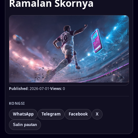
Ramalan Skornya
Published:
2026-07-01
·
Views:
0
KONGSI
WhatsApp
Telegram
Facebook
X
Salin pautan