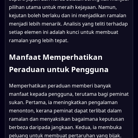
pilihan utama untuk meraih kejayaan. Namun,
kejutan boleh berlaku dan ini menjadikan ramalan
menjadi lebih menarik. Analisis yang teliti terhadap
setiap elemen ini adalah kunci untuk membuat
ramalan yang lebih tepat.
Manfaat Memperhatikan
Peraduan untuk Pengguna
Memperhatikan peraduan memberi banyak
manfaat kepada pengguna, terutama bagi peminat
sukan. Pertama, ia meningkatkan pengalaman
menonton, kerana peminat dapat terlibat dalam
ramalan dan menyaksikan bagaimana keputusan
berbeza daripada jangkaan. Kedua, ia membuka
peluang untuk membuat pertaruhan yang bijak.