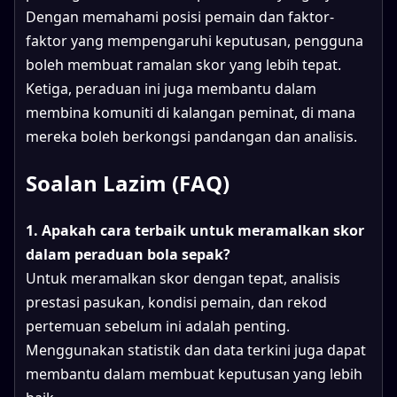
Dengan memahami posisi pemain dan faktor-
faktor yang mempengaruhi keputusan, pengguna
boleh membuat ramalan skor yang lebih tepat.
Ketiga, peraduan ini juga membantu dalam
membina komuniti di kalangan peminat, di mana
mereka boleh berkongsi pandangan dan analisis.
Soalan Lazim (FAQ)
1. Apakah cara terbaik untuk meramalkan skor
dalam peraduan bola sepak?
Untuk meramalkan skor dengan tepat, analisis
prestasi pasukan, kondisi pemain, dan rekod
pertemuan sebelum ini adalah penting.
Menggunakan statistik dan data terkini juga dapat
membantu dalam membuat keputusan yang lebih