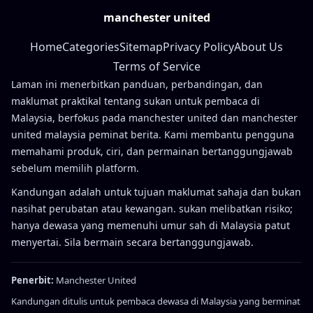
manchester united
Home
Categories
Sitemap
Privacy Policy
About Us
Terms of Service
Laman ini menerbitkan panduan, perbandingan, dan
maklumat praktikal tentang sukan untuk pembaca di
Malaysia, berfokus pada manchester united dan manchester
united malaysia peminat berita. Kami membantu pengguna
memahami produk, ciri, dan permainan bertanggungjawab
sebelum memilih platform.
Kandungan adalah untuk tujuan maklumat sahaja dan bukan
nasihat perubatan atau kewangan. sukan melibatkan risiko;
hanya dewasa yang memenuhi umur sah di Malaysia patut
menyertai. Sila bermain secara bertanggungjawab.
Penerbit:
Manchester United
Kandungan ditulis untuk pembaca dewasa di Malaysia yang berminat