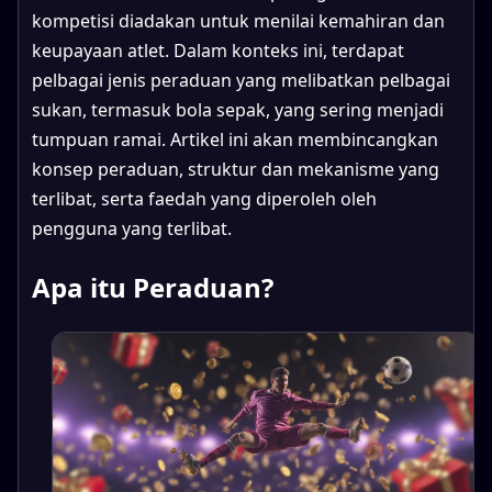
kompetisi diadakan untuk menilai kemahiran dan
keupayaan atlet. Dalam konteks ini, terdapat
pelbagai jenis peraduan yang melibatkan pelbagai
sukan, termasuk bola sepak, yang sering menjadi
tumpuan ramai. Artikel ini akan membincangkan
konsep peraduan, struktur dan mekanisme yang
terlibat, serta faedah yang diperoleh oleh
pengguna yang terlibat.
Apa itu Peraduan?