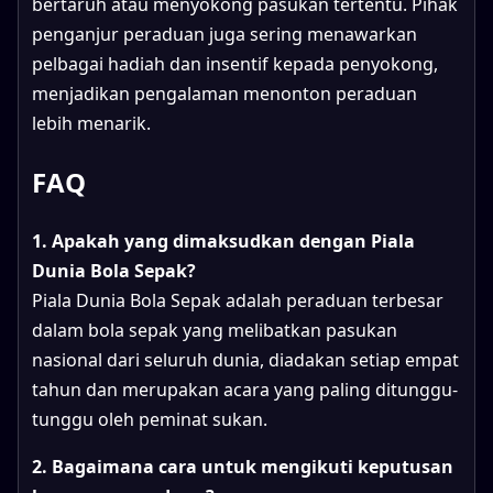
bertaruh atau menyokong pasukan tertentu. Pihak
penganjur peraduan juga sering menawarkan
pelbagai hadiah dan insentif kepada penyokong,
menjadikan pengalaman menonton peraduan
lebih menarik.
FAQ
1. Apakah yang dimaksudkan dengan Piala
Dunia Bola Sepak?
Piala Dunia Bola Sepak adalah peraduan terbesar
dalam bola sepak yang melibatkan pasukan
nasional dari seluruh dunia, diadakan setiap empat
tahun dan merupakan acara yang paling ditunggu-
tunggu oleh peminat sukan.
2. Bagaimana cara untuk mengikuti keputusan