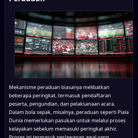
Mekanisme peraduan biasanya melibatkan
beberapa peringkat, termasuk pendaftaran
peserta, pengundian, dan pelaksanaan acara.
Dalam bola sepak, misalnya, peraduan seperti Piala
Dunia memerlukan pasukan untuk melalui proses
kelayakan sebelum memasuki peringkat akhir.
Proses ini termasuk perlawanan awal yang